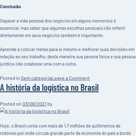
Conclusão
Separar a vida pessoal dos negócios em alguns momentos é
essencial, mas saber que algumas escolhas pessoais irão refletir
diretamente em seus negócios também é importante.
Aprenda a colocar metas para si mesmo e melhorar suas decisões em
relação ao seu trabalho, desta maneira sua pessoa física e sua pessoa
jurídica irão colaborar uma com a outra.
on
Posted in
Sem categoria
Leave a Comment
A história da logística no Brasil
Estabeleça
metas
pessoais
Posted on
03/06/2021
by
e
melhore
seus
Hoje, o Brasil conta com mais de 1,7 milhões de quilômetros de
negócios
rodovias por onde circula grande parte da economia do país a bordo