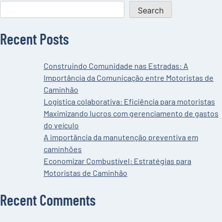
história
Search
da
logística
Recent Posts
no
Brasil
Construindo Comunidade nas Estradas: A
Importância da Comunicação entre Motoristas de
Caminhão
Logística colaborativa: Eficiência para motoristas
Maximizando lucros com gerenciamento de gastos
do veículo
A importância da manutenção preventiva em
caminhões
Economizar Combustível: Estratégias para
Motoristas de Caminhão
Recent Comments