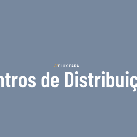
//
FLUX PARA
tros de Distribui