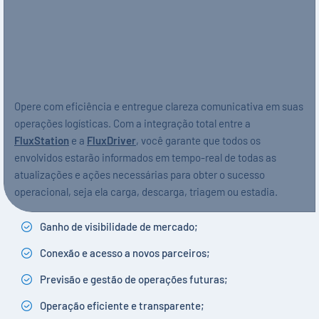
Opere com eficiência e entregue clareza comunicativa em suas
operações logísticas. Com a integração total entre a
FluxStation
e a
FluxDriver
, você garante que todos os
envolvidos estarão informados em tempo-real de todas as
atualizações e ações necessárias para obter o sucesso
operacional, seja ela carga, descarga, triagem ou estadia.
Ganho de visibilidade de mercado;
Conexão e acesso a novos parceiros;
Previsão e gestão de operações futuras;
Operação eficiente e transparente;