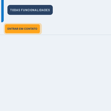
TODAS FUNCIONALIDADES
ENTRAR EM CONTATO
VAMOS CONVERSAR
?
JUNTE-SE AO ECOSSISTEMA LOGÍSTICO
MAIS INOVADOR DA INDUSTRIA
.
Perguntas? Ligue para
+55 (41) 2391-1225
ou envie um
email
comercial@fluxstation.com
.